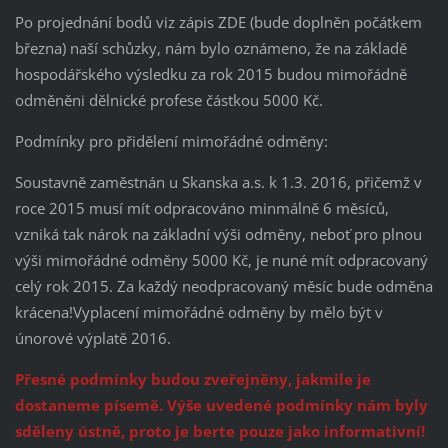
Po projednání bodů viz zápis ZDE (bude doplněn počátkem
března) naší schůzky, nám bylo oznámeno, že na základě
hospodářského výsledku za rok 2015 budou mimořádně
odměněni dělnické profese částkou 5000 Kč.
Podmínky pro přidělení mimořádné odměny:
Soustavně zaměstnán u Skanska a.s. k 1.3. 2016, přičemž v
roce 2015 musí mít odpracováno minmálně 6 měsíců,
vzniká tak nárok na základní výši odměny, neboť pro plnou
výši mimořádné odměny 5000 Kč, je nuné mít odpracovaný
celý rok 2015. Za každý neodpracovaný měsíc bude odměna
krácena!Vyplacení mimořádné odměny by mělo být v
únorové výplatě 2016.
Přesné podmínky budou zveřejněny, jakmile je
dostaneme písemě. Výše uvedené podmínky nám byly
sděleny ústně, proto je berte pouze jako informativní!