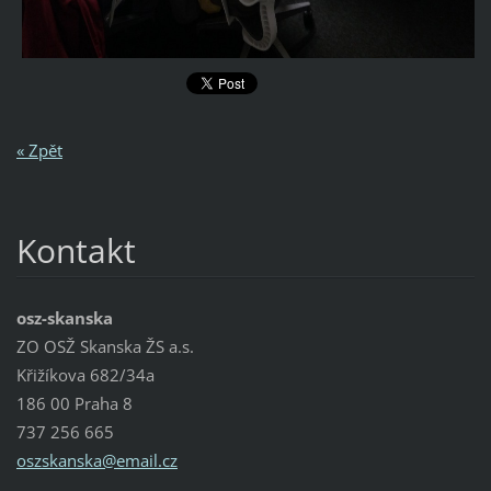
« Zpět
Kontakt
osz-skanska
ZO OSŽ Skanska ŽS a.s.
Křižíkova 682/34a
186 00 Praha 8
737 256 665
oszskans
ka@email
.cz