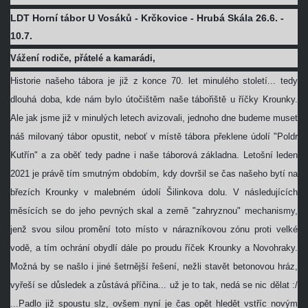
LDT Horní tábor U Vosáků - Krčkovice - Hrubá Skála 26.6. -
10.7.
Vážení rodiče, přátelé a kamarádi,
Historie našeho tábora je již z konce 70. let minulého století... tedy
dlouhá doba, kde nám bylo útočištěm naše tábořiště u říčky Krounky.
Ale jak jsme již v minulých letech avizovali, jednoho dne budeme muset
náš milovaný tábor opustit, neboť v místě tábora překlene údolí "Poldr
Kutřín" a za oběť tedy padne i naše táborová základna. Letošní leden
2021 je právě tím smutným obdobím, kdy dovršil se čas našeho bytí na
březích Krounky v malebném údolí Šilinkova dolu. V následujících
měsících se do jeho pevných skal a země "zahryznou" mechanismy,
jenž svou silou promění toto místo v nárazníkovou zónu proti velké
vodě, a tím ochrání obydlí dále po proudu říček Krounky a Novohraky.
Možná by se našlo i jiné šetrnější řešení, nežli stavět betonovou hráz,
vyřeší se důsledek a zůstává příčina... už je to tak, nedá se nic dělat :/
...Padlo již spoustu slz, ovšem nyní je čas opět hledět vstříc novým