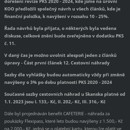
dořešení revize PKS 2020 - 2024, kde jsme na úrovni
KOO předložili společný návrh u všech článků, kde je
finanční položka, k navýšení v rozsahu 10 - 25%.
Řada návrhů byla přijata, o některých byla vedena
diskuse, celkové znění bude zveřejněno v dodatku PKS
č. 11.
V daný čas je možno uvolnit alespoň jeden z článků
úpravy - Část první článek 12. Cestovní náhrady
Sazby dle vyhlášky budou automaticky vždy při změně
navýšeny o 3% po dobu platnosti PKS 2020 - 2024
Současné sazby cestovních náhrad u Skanska platné od
1.1. 2023 jsou I. 133,- Kč, II. 202,- Kč, III. 316,- Kč
Dále byl projednáván benefit CAFETERIE - náhrada za
poukázky Flexipass, které leto budou navýšeny z 1.500,- Kč
na 2.000,- Kč, jedná se o platební kartu, kterou lze platit ve