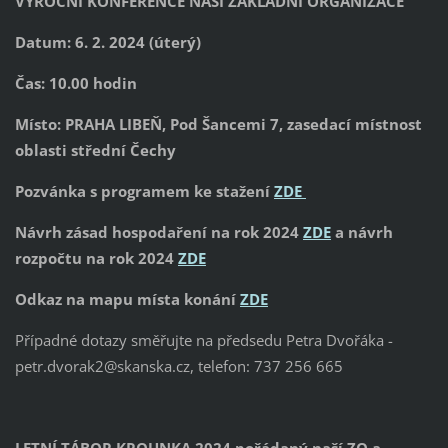
VÝROČNÍ KONFERENCE NAŠÍ ZÁKLADNÍ ORGANIZACE
Datum: 6. 2. 2024 (úterý)
Čas: 10.00 hodin
Místo: PRAHA LIBEŇ, Pod Šancemi 7, zasedací místnost
oblasti střední Čechy
Pozvánka s programem ke stažení
ZDE
Návrh zásad hospodaření na rok 2024
ZDE
a návrh
rozpočtu na rok 2024
ZDE
Odkaz na mapu místa konání
ZDE
Případné dotazy směřujte na předsedu Petra Dvořáka -
petr.dvorak2@skanska.cz, telefon: 737 256 665
LETNÍ TÁBOR KROUNKA 2024 pořádaný naší ZO a