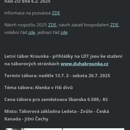
naší ZO dne 6.2. 2025
Informace na pozvánce
ZDE
Návrh rozpočtu 2025
ZDE
, návrh zásad hospodaření
ZDE
,
volební řád
zde
, jednací řád
zde
Letní tábor Krounka - přihlášky na LDT jsou ke stažení
na táborových stránkách
www.duhakrounka.cz
Termín tábora: neděle 13.7. 2 - sobota 26.7. 2025
Téma tábora: Alenka v říši divů
Cena tábora pro zaměstnace Skanska 6.500,- Kč
Místo: Táborová základna Ledeta - Zvůle - Česká
Kanada - jižní Čechy