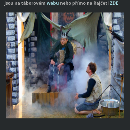
jsou na táborovém
webu
nebo přímo na Rajčeti
ZDE