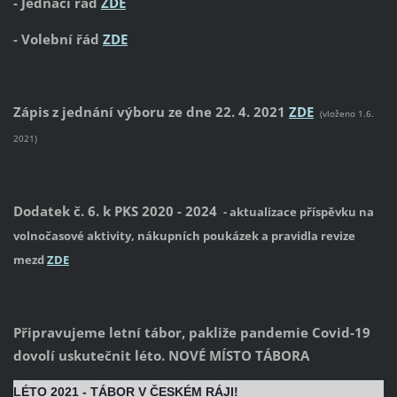
- Jednací řád
ZDE
- Volební řád
ZDE
Zápis z jednání výboru ze dne 22. 4. 2021
ZDE
(vloženo 1.6.
2021)
Dodatek č. 6. k PKS 2020 - 2024
- aktualizace příspěvku na
volnočasové aktivity, nákupních poukázek a pravidla revize
mezd
ZDE
Připravujeme letní tábor, pakliže pandemie Covid-19
dovolí uskutečnit léto. NOVÉ MÍSTO TÁBORA
LÉTO 2021 - TÁBOR V ČESKÉM RÁJI!